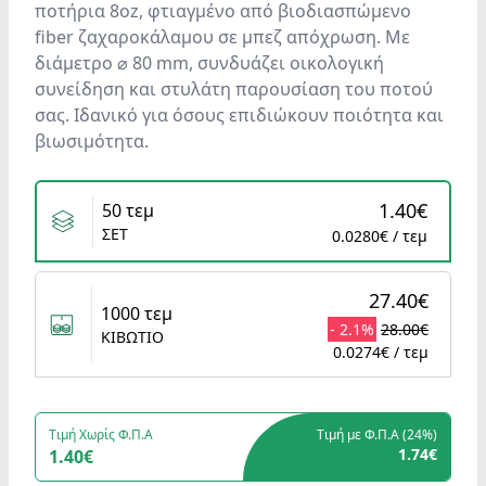
ποτήρια 8oz, φτιαγμένο από βιοδιασπώμενο
fiber ζαχαροκάλαμου σε μπεζ απόχρωση. Με
διάμετρο ⌀ 80 mm, συνδυάζει οικολογική
συνείδηση και στυλάτη παρουσίαση του ποτού
σας. Ιδανικό για όσους επιδιώκουν ποιότητα και
βιωσιμότητα.
Variants
1.40€
50 τεμ
ΣΕΤ
0.0280€ / τεμ
27.40€
1000 τεμ
- 2.1%
28.00€
ΚΙΒΩΤΙΟ
0.0274€ / τεμ
Τιμή Χωρίς Φ.Π.Α
Τιμή με Φ.Π.Α (
24%
)
1.74€
1.40€