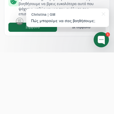
βοηθήσουμε να βρεις ευκολότερα αυτό που
ψάχνεις, καθώς και για την ανάλυση της
επισκεψιμότητάς μας.
Christina | GM
Πώς μπορούμε να σας βοηθήσουμε;
Συμφωνώ
Δε συμφωνώ
1
Footer