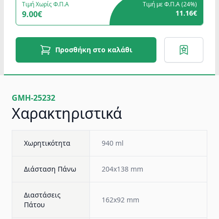
Τιμή Χωρίς Φ.Π.Α
Τιμή με Φ.Π.Α (
24%
)
11.16€
9.00€
Προσθήκη στο καλάθι
GMH-25232
Χαρακτηριστικά
Χωρητικότητα
940 ml
Διάσταση Πάνω
204x138 mm
Διαστάσεις
162x92 mm
Πάτου