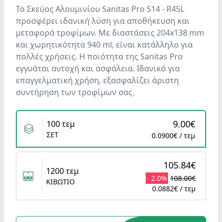
Το Σκεύος Αλουμινίου Sanitas Pro S14 - R45L
προσφέρει ιδανική λύση για αποθήκευση και
μεταφορά τροφίμων. Με διαστάσεις 204x138 mm
και χωρητικότητα 940 ml, είναι κατάλληλο για
πολλές χρήσεις. Η ποιότητα της Sanitas Pro
εγγυάται αντοχή και ασφάλεια. Ιδανικό για
επαγγελματική χρήση, εξασφαλίζει άριστη
συντήρηση των τροφίμων σας.
Variants
9.00€
100 τεμ
ΣΕΤ
0.0900€ / τεμ
105.84€
1200 τεμ
- 2.0%
108.00€
ΚΙΒΩΤΙΟ
0.0882€ / τεμ