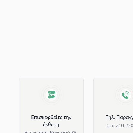
Advantages of GM Horeca
Επισκεφθείτε την
Tηλ. Παραγγ
έκθεση
Στο 210-22
Λεωφόρος Κηφισού 85,