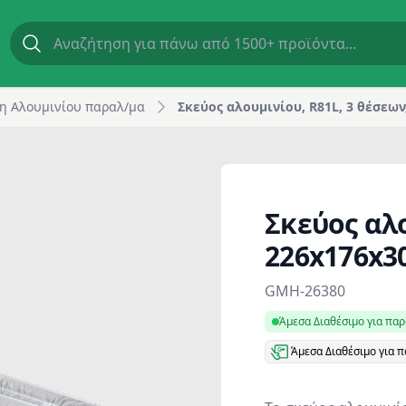
60 ml | GM Horeca
η Αλουμινίου παραλ/μα
Σκεύος αλουμινίου, R81L, 3 θέσεω
Σκεύος αλο
226x176x3
Product information
GMH-26380
Άμεσα Διαθέσιμο για πα
Άμεσα Διαθέσιμο για 