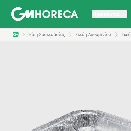
Προϊόντα
Σκεύος αλουμινίου, R81L, 3 θέσεων, 226x176x30mm, 7
Είδη Συσκευασίας
Σκεύη Αλουμινίου
Σκεύ
GM Horeca - Home