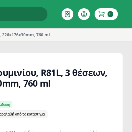
0
Επιθυμητό
Account
items in cart
ν, 226x176x30mm, 760 ml
υμινίου, R81L, 3 θέσεων,
0mm, 760 ml
ράδοση
παραλαβή από το κατάστημα