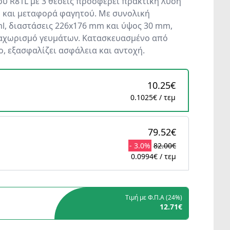
ου R81L με 3 θέσεις προσφέρει πρακτική λύση
 και μεταφορά φαγητού. Με συνολική
l, διαστάσεις 226x176 mm και ύψος 30 mm,
διαχωρισμό γευμάτων. Κατασκευασμένο από
ο, εξασφαλίζει ασφάλεια και αντοχή.
10.25€
0.1025€ / τεμ
79.52€
- 3.0%
82.00€
0.0994€ / τεμ
Τιμή με Φ.Π.Α (
24%
)
12.71€