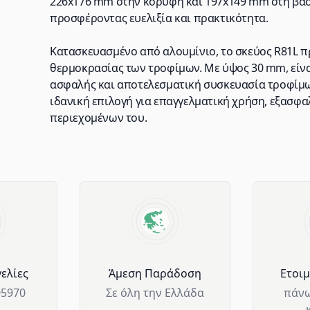
226x176 mm στην κορυφή και 197x149 mm στη βάση
προσφέροντας ευελιξία και πρακτικότητα.
Κατασκευασμένο από αλουμίνιο, το σκεύος R81L π
θερμοκρασίας των τροφίμων. Με ύψος 30 mm, είναι
ασφαλής και αποτελεσματική συσκευασία τροφίμων.
ιδανική επιλογή για επαγγελματική χρήση, εξασφα
περιεχομένων του.
ελίες
Άμεση Παράδοση
Ετοι
05970
Σε όλη την Ελλάδα
πάνω