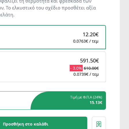
σφαλίζει τη θερμότητα και φρεσκάδα των
ν. Το ελκυστικό του σχέδιο προσθέτει αξία
πελάτη.
12.20€
0.0763€ / τεμ
591.50€
- 3.0%
610.00€
0.0739€ / τεμ
Τιμή με Φ.Π.Α (
24%
)
15.13€
Προσθήκη στο καλάθι