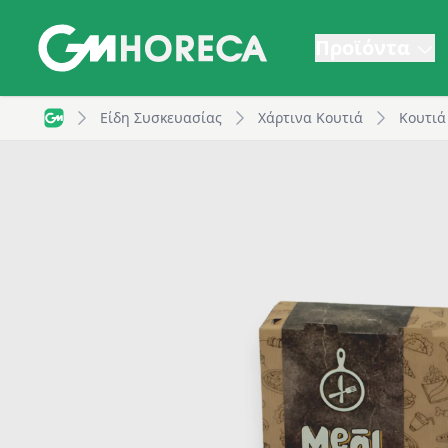
Προϊόντα
Χάρτινο κουτί για πατάτα διπλή, T8N, 140x130x55mm
Είδη Συσκευασίας
Χάρτινα Κουτιά
Κουτιά
GM Horeca - Home