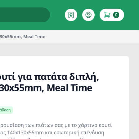
0
Επιθυμητό
Account
items in cart
130x55mm, Meal Time
υτί για πατάτα διπλή,
130x55mm, Meal Time
ράδοση
ρουσίαση των πιάτων σας με το χάρτινο κουτί
θος 140x130x55mm και εσωτερική επένδυση