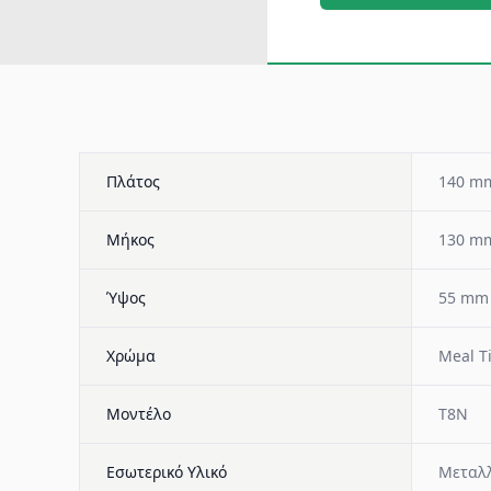
Πλάτος
140 m
Μήκος
130 m
Ύψος
55 mm
Χρώμα
Meal T
Μοντέλο
T8N
Εσωτερικό Υλικό
Μεταλλ