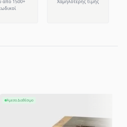
 απο 1500+
Χαμηλότερης τιμής
κωδικοί
Άμεσα Διαθέσιμο