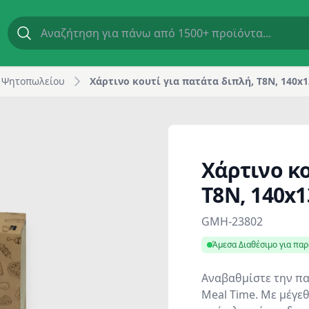
, Meal Time | GM Horeca
 Ψητοπωλείου
Χάρτινο κουτί για πατάτα διπλή, T8N, 140x
Χάρτινο κο
T8N, 140x
Product information
GMH-23802
Άμεσα Διαθέσιμο για πα
Αναβαθμίστε την πα
Meal Time. Με μέγε