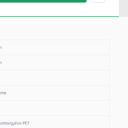
m
m
ime
οποιημένο PET