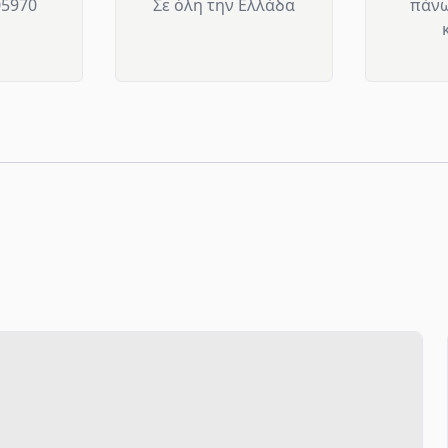
05970
Σε όλη την Ελλάδα
πάνω