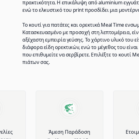
πρακτικότητα. Η επικάλυψη από aluminium εγγυάτ
ενώ το ελκυστικό του print προσδίδει μια μοντέρν
Το κουτί για πατάτες και ορεκτικά Meal Time ενσω
Κατασκευασμένο με προσοχή στη λεπτομέρεια, είνα
αξέχαστη εμπειρία γεύσης. Το χάρτινο υλικό του ε
διάφορα είδη ορεκτικών, ενώ το μέγεθος του είναι
που επιθυμείτε να σερβίρετε. Επιλέξτε το κουτί M
πιάτων σας.
ελίες
Άμεση Παράδοση
Ετοι