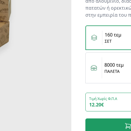
από αλουμίνιο, δια
πατατών ή ορεκτικώ
στην εμπειρία του 
Variants
160 τεμ
ΣΕΤ
8000 τεμ
ΠΑΛΕΤΑ
Τιμή Χωρίς Φ.Π.Α
12.20€