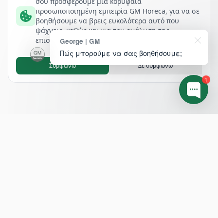
σου προσφέρουμε μία κορυφαία
προσωποποιημένη εμπειρία GM Horeca, για να σε
βοηθήσουμε να βρεις ευκολότερα αυτό που
ψάχνεις, καθώς και για την ανάλυση της
επισκεψιμότητάς μας.
George | GM
Πώς μπορούμε να σας βοηθήσουμε;
Συμφωνώ
Δε συμφωνώ
1
Footer