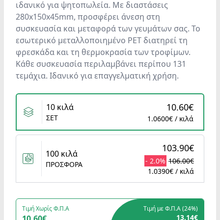
ιδανικό για ψητοπωλεία. Με διαστάσεις
280x150x45mm, προσφέρει άνεση στη
συσκευασία και μεταφορά των γευμάτων σας. Το
εσωτερικό μεταλλοποιημένο PET διατηρεί τη
φρεσκάδα και τη θερμοκρασία των τροφίμων.
Κάθε συσκευασία περιλαμβάνει περίπου 131
τεμάχια. Ιδανικό για επαγγελματική χρήση.
Variants
10.60€
10 κιλά
ΣΕΤ
1.0600€ / κιλά
103.90€
100 κιλά
- 2.0%
106.00€
ΠΡΟΣΦΟΡΑ
1.0390€ / κιλά
Τιμή Χωρίς Φ.Π.Α
Τιμή με Φ.Π.Α (
24%
)
13.14€
10.60€