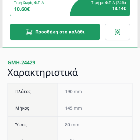
Τιμή Χωρίς Φ.Π.Α
Τιμή με Φ.Π.Α (
24%
)
13.14€
10.60€
Προσθήκη στο καλάθι
GMH-24429
Χαρακτηριστικά
Πλάτος
190 mm
Μήκος
145 mm
Ύψος
80 mm