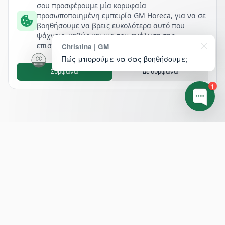
σου προσφέρουμε μία κορυφαία
προσωποποιημένη εμπειρία GM Horeca, για να σε
βοηθήσουμε να βρεις ευκολότερα αυτό που
ψάχνεις, καθώς και για την ανάλυση της
επισκεψιμότητάς μας.
Christina | GM
Πώς μπορούμε να σας βοηθήσουμε;
Συμφωνώ
Δε συμφωνώ
1
Footer