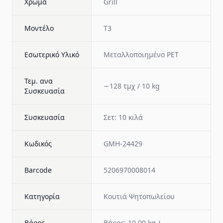
Χρώμα
Grill
Μοντέλο
T3
Εσωτερικό Υλικό
Μεταλλοποιημένο PET
Τεμ. ανα
∼128 τμχ / 10 kg
Συσκευασία
Συσκευασία
Σετ: 10 κιλά
Κωδικός
GMH-24429
Barcode
5206970008014
Κατηγορία
Κουτιά Ψητοπωλείου
Βάρος
Βάρος: 10.00 kg /