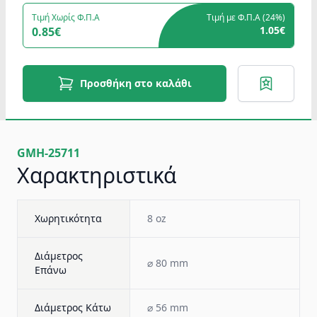
Τιμή Χωρίς Φ.Π.Α
Τιμή με Φ.Π.Α (
24%
)
1.05€
0.85€
Προσθήκη στο καλάθι
GMH-25711
Χαρακτηριστικά
Χωρητικότητα
8 oz
Διάμετρος
⌀ 80 mm
Επάνω
Διάμετρος Κάτω
⌀ 56 mm