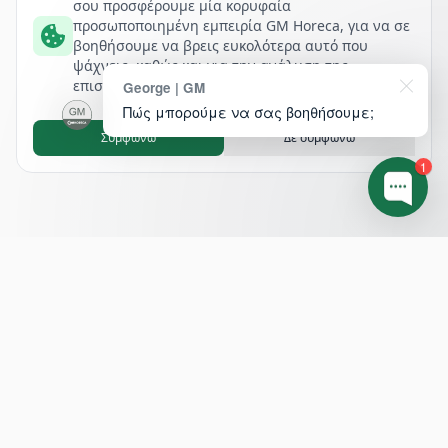
σου προσφέρουμε μία κορυφαία
προσωποποιημένη εμπειρία GM Horeca, για να σε
βοηθήσουμε να βρεις ευκολότερα αυτό που
ψάχνεις, καθώς και για την ανάλυση της
επισκεψιμότητάς μας.
George | GM
Πώς μπορούμε να σας βοηθήσουμε;
Συμφωνώ
Δε συμφωνώ
1
Footer