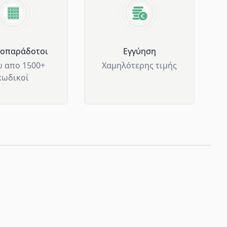
μοπαράδοτοι
Eγγύηση
 απο 1500+
Χαμηλότερης τιμής
κωδικοί