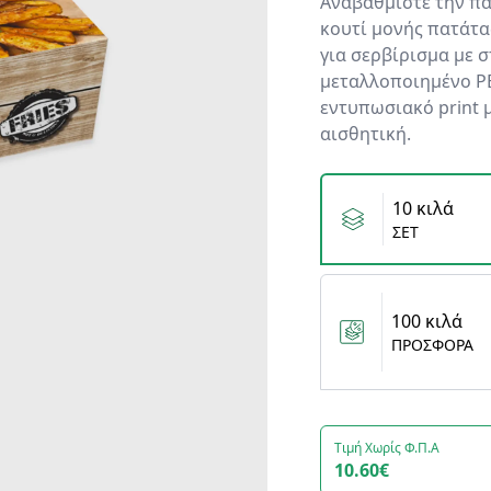
Αναβαθμίστε την πα
κουτί μονής πατάτα
για σερβίρισμα με σ
μεταλλοποιημένο PE
εντυπωσιακό print μ
αισθητική.
Variants
10 κιλά
ΣΕΤ
100 κιλά
ΠΡΟΣΦΟΡΑ
Τιμή Χωρίς Φ.Π.Α
10.60€