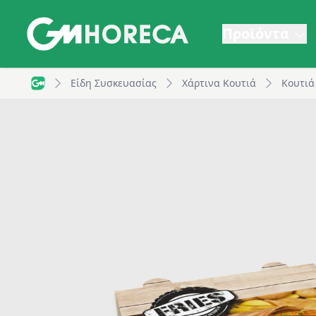
Προϊόντα
Χάρτινο κουτί για πατάτα μονή, T42, 140x105x50mm, G
Είδη Συσκευασίας
Χάρτινα Κουτιά
Κουτιά
GM Horeca - Home