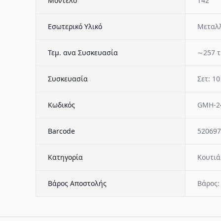
Μοντέλο
T42
Εσωτερικό Υλικό
Μεταλλ
Τεμ. ανα Συσκευασία
∼257 τ
Συσκευασία
Σετ: 10
Κωδικός
GMH-2
Barcode
520697
Κατηγορία
Κουτιά
Βάρος Αποστολής
Βάρος: