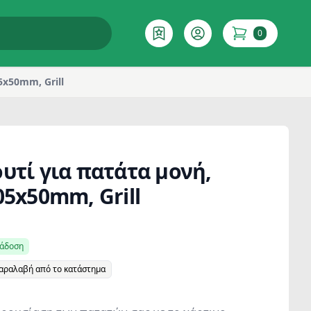
0
Επιθυμητό
Account
items in cart
5x50mm, Grill
υτί για πατάτα μονή,
05x50mm, Grill
ράδοση
παραλαβή από το κατάστημα