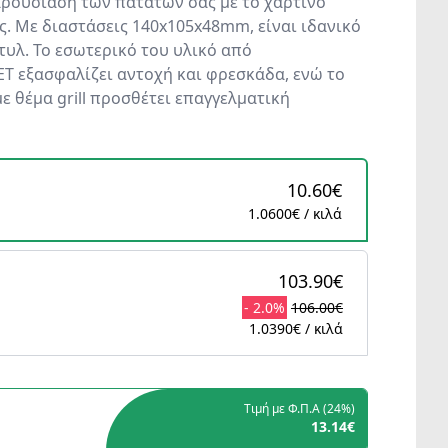
ρουσίαση των πατατών σας με το χάρτινο
ς. Με διαστάσεις 140x105x48mm, είναι ιδανικό
τυλ. Το εσωτερικό του υλικό από
T εξασφαλίζει αντοχή και φρεσκάδα, ενώ το
ε θέμα grill προσθέτει επαγγελματική
10.60€
1.0600€ / κιλά
103.90€
- 2.0%
106.00€
1.0390€ / κιλά
Τιμή με Φ.Π.Α (
24%
)
13.14€