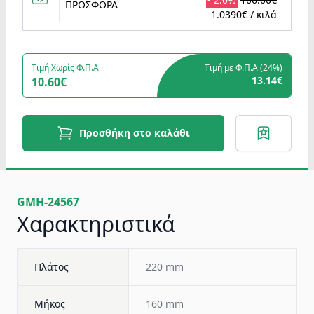
ΠΡΟΣΦΟΡΑ
1.0390€ / κιλά
Τιμή Χωρίς Φ.Π.Α
Τιμή με Φ.Π.Α (
24%
)
13.14€
10.60€
Προσθήκη στο καλάθι
GMH-24567
Χαρακτηριστικά
Πλάτος
220 mm
Μήκος
160 mm