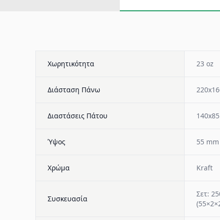
Χωρητικότητα
23 oz
Διάσταση Πάνω
220x1
Διαστάσεις Πάτου
140x8
Ύψος
55 mm
Χρώμα
Kraft
Σετ: 25
Συσκευασία
(55×2×