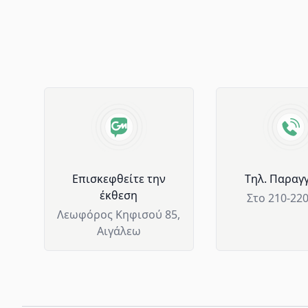
Advantages of GM Horeca
Επισκεφθείτε την
Tηλ. Παραγγ
έκθεση
Στο 210-22
Λεωφόρος Κηφισού 85,
Αιγάλεω