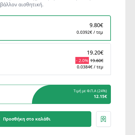
ιβάλλον αισθητική.
9.80€
0.0392€ / τεμ
19.20€
- 2.0%
19.60€
0.0384€ / τεμ
Τιμή με Φ.Π.Α (
24%
)
12.15€
Προσθήκη στο καλάθι