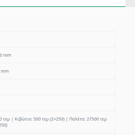
60 mm
5 mm
0 τεμ | Κιβώτιο: 500 τεμ (2×250) | Παλέτα: 27500 τεμ
250)