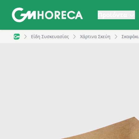
Προϊόντα
Χάρτινο Σκαφάκι, 23oz, Kraft | GM Horeca
Είδη Συσκευασίας
Χάρτινα Σκεύη
Σκαφάκι
GM Horeca - Home