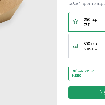
φιλική προς το περ
Variants
250 τεμ
ΣΕΤ
500 τεμ
ΚΙΒΩΤΙΟ
Τιμή Χωρίς Φ.Π.Α
9.80€